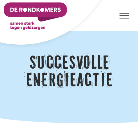
Ga
naar
inhoud
Succesvolle
energieactie