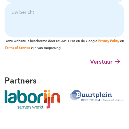
A
l
-
U
c
e
a
w
h
f
d
b
t
o
r
e
e
o
e
r
r
n
s
i
n
n
*
c
a
u
Deze website is beschermd door reCAPTCHA en de Google
Privacy Policy
en
h
a
m
Terms of Service
zijn van toepassing.
t
m
m
e
Verstuur
r
Partners