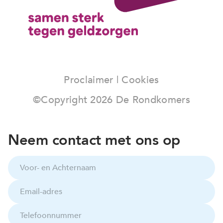
Proclaimer
|
Cookies
©Copyright
2026
De Rondkomers
Neem contact met ons op
V
o
o
E
r
m
-
a
e
T
i
n
e
l