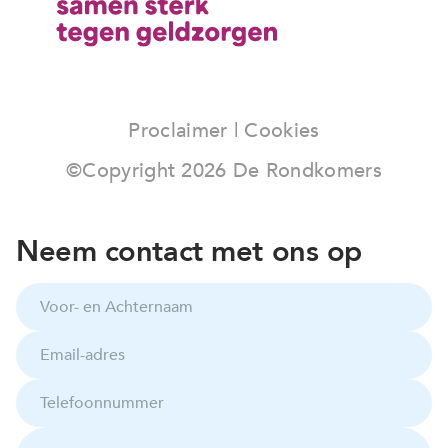
Proclaimer
|
Cookies
©Copyright
2026
De Rondkomers
Neem contact met ons op
V
o
o
E
r
m
-
a
e
T
i
n
e
l
A
l
-
U
c
e