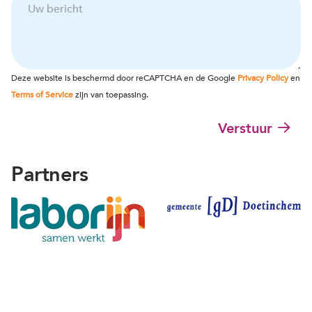
a
w
h
f
d
b
t
o
r
e
e
o
e
r
r
n
s
i
n
n
*
c
a
u
Deze website is beschermd door reCAPTCHA en de Google
Privacy Policy
en
h
a
m
Terms of Service
zijn van toepassing.
t
m
m
e
Verstuur
r
Partners