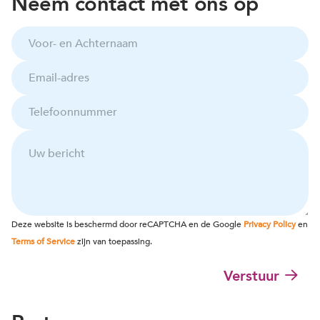
Neem contact met ons op
V
o
o
E
r
m
-
a
e
T
i
n
e
l
A
l
-
U
c
e
a
w
h
f
d
b
t
o
r
e
e
o
e
r
r
n
s
i
n
n
*
c
a
u
Deze website is beschermd door reCAPTCHA en de Google
Privacy Policy
en
h
a
m
Terms of Service
zijn van toepassing.
t
m
m
e
Verstuur
r