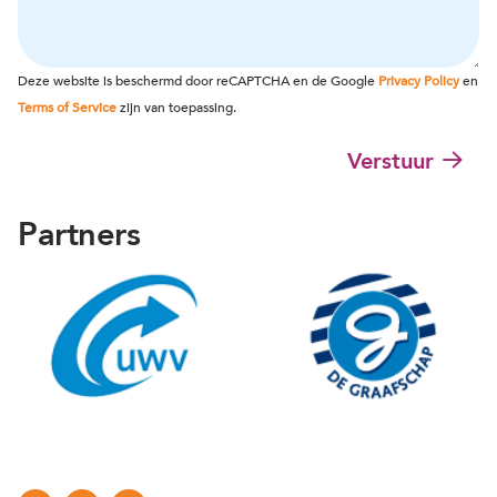
r
e
e
o
e
r
r
n
s
i
n
n
*
c
a
u
Deze website is beschermd door reCAPTCHA en de Google
Privacy Policy
en
h
a
m
Terms of Service
zijn van toepassing.
t
m
m
e
Verstuur
r
Partners