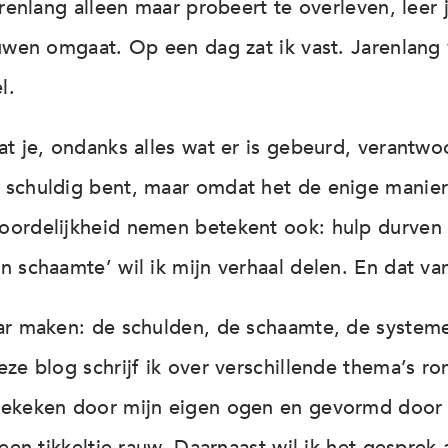
arenlang alleen maar probeert te overleven, leer 
ouwen omgaat. Op een dag zat ik vast. Jarenlang v
l.
at je, ondanks alles wat er is gebeurd, verantwo
 schuldig bent, maar omdat het de enige manier
oordelijkheid nemen betekent ook: hulp durven
n schaamte’ wil ik mijn verhaal delen. En dat va
aar maken: de schulden, de schaamte, de system
eze blog schrijf ik over verschillende thema’s r
bekeken door mijn eigen ogen en gevormd door 
n een tikkeltje rauw. Daarnaast wil ik het gespr