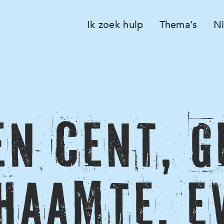
Ik zoek hulp
Thema’s
N
en cent, g
haamte. E