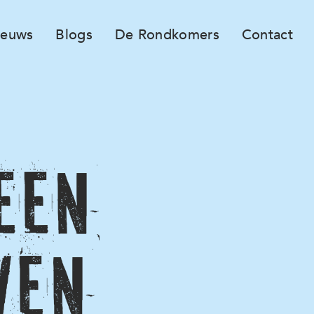
ieuws
Blogs
De Rondkomers
Contact
een
ven